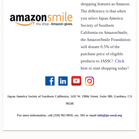
shopping features as Amazon.
The difference is that when
you select Japan America
Society of Southern
California on AmazonSmile,
the AmazonSmile Foundation
will donate 0.5% of the
purchase price of eligible
products to JASSC!
Click
here
to start shopping today!
Japan America Society of Southern California, 1411 W. 190th Street, Suite 380, Gardena, CA
90248
For more information, call (310) 965-9050, ext. 104 or email
info@jas-socal.org