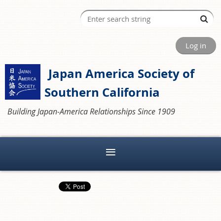
Log in
Japan America Society of
Southern California
Building Japan-America Relationships Since 1909