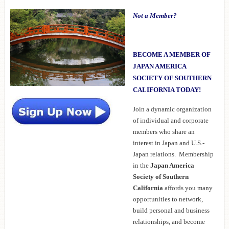
Not a Member?
BECOME A MEMBER OF
JAPAN AMERICA
SOCIETY OF SOUTHERN
CALIFORNIA TODAY!
Join a dynamic organization
of individual and corporate
members who share an
interest in Japan and U.S.-
Japan relations. Membership
in the
Japan America
Society of Southern
California
affords you many
opportunities to network,
build personal and business
relationships, and become