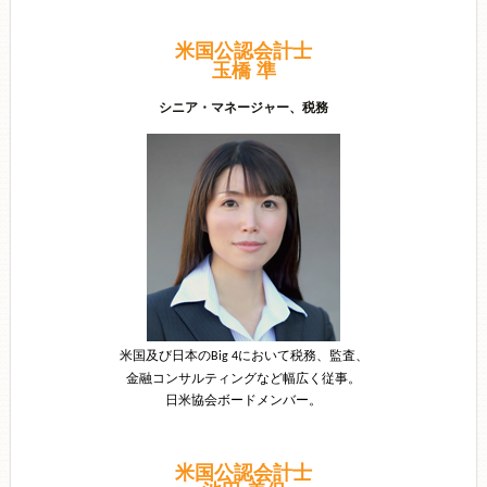
米国公認会計士
玉橋 準
シニア・マネージャー、税務
米国及び日本の
において税務、監査、
Big
4
金融コンサルティングなど幅広く従事。
日米協会ボードメンバー。
米国公認会計士