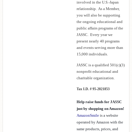
involved in the U.S.-Japan
relationship. As a Member,
you will also be supporting
the ongoing educational and
public affairs programs of the
JASSC. Every year we
present nearly 40 programs
and events serving more than
15,000 individuals.
JASSC
is a qualified 501(c)(3)
nonprofit educational and
charitable organization
.
Tax I.D. # 95-2021853
Help raise funds for JASSC
just by shopping on Amazon!
AmazonSmile
is a website
operated by Amazon with the
same products, prices, and