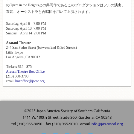
のOpera in the Heightsとの共同作であるこのプロダクションはフルの演出、
衣装、オーケストラと合唱団を用いて上演されま
す。
Saturday, April 6 7:00 PM
Saturday, April 13 7:00 PM
Sunday, April 14 2:00 PM
Aratani Theatre
244 San Pedro Street (between 2nd & 3rd Streets)
Little Tokyo
Los Angeles, CA 90012
Tickets
$15 - $75
Aratani Theatre Box Office
(213) 680-3700
email
boxoffice@jaccc.org
©2025 Japan America Society of Southern California
1411 W. 190th Street, Suite 360, Gardena, CA 90248
tel (310) 965-9050 fax (310) 965-9010 email
info@jas-socal.org