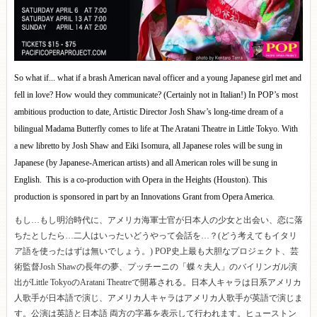
So what if... what if a brash American naval officer and a young Japanese girl met and
fell in love? How would they communicate? (Certainly not in Italian!) In POP’s most
ambitious production to date, Artistic Director Josh Shaw’s long-time dream of a
bilingual Madama Butterfly comes to life at The Aratani Theatre in Little Tokyo. With
a new libretto by Josh Shaw and Eiki Isomura, all Japanese roles will be sung in
Japanese (by Japanese-American artists) and all American roles will be sung in
English. This is a co-production with Opera in the Heights (Houston). This
production is sponsored in part by an Innovations Grant from Opera America.
もし…もし明治時代に、アメリカ海軍士官が日本人の少女と出会い、恋に落
ちたとしたら…二人はいったいどうやって会話を…？(どう考えてもイタリ
ア語を使ったはずは無いでしょう。) POP史上最も大胆なプロジェクト、芸
術監督Josh Shawの長年の夢、プッチーニの「蝶々夫人」のバイリンガル演
出がLittle TokyoのAratani Theatreで開幕される。日本人キャラは日系アメリカ
人歌手が日本語で演じ、アメリカ人キャラはアメリカ人歌手が英語で演じま
す。公演は英語と日本語 両方の字幕を表示して行われます。ヒューストン