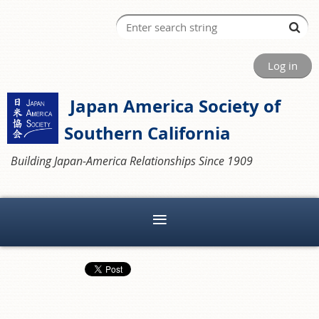
Log in
Japan America Society of
Southern California
Building Japan-America Relationships Since 1909