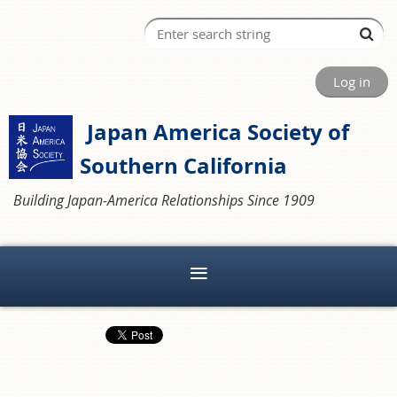
Log in
Japan America Society of
Southern California
Building Japan-America Relationships Since 1909