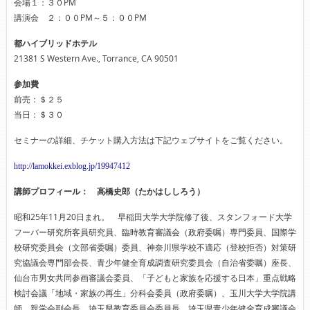
会場１：３０PM
講演会 ２：００PM～５：００PM
都ハイブリッドホテル
21381 S Western Ave., Torrance, CA 90501
参加費
前売：＄２５
当日：＄３０
セミナーの詳細、チケット購入方法は下記ウェブサイトをご覧ください。
http://lamokkei.exblog.jp/19947412
講師プロフィール：
高橋史郎（たかはししろう）
昭和25年11月20日まれ。 早稲田大学大学院修了後、スタンフォード大学
フーバー研究所客員研究員、臨時教育審議会（政府委嘱）専門委員、国際学
校研究委員会（文部省委嘱）委員、神奈川県学校不適応（登校拒否）対策研
究協議会専門部会長、青少年健全育成調査研究委員会（自治省委嘱）座長、
仙台市男女共同参画審議会委員、「子どもと家族を応援する日本」重点戦略
検討会議「地域・家族の再生」分科会委員（政府委嘱）、玉川大学大学院講
師、親学会副会長、埼玉県教育委員会委員長、埼玉県青少年健全育成審議会